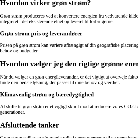
Hvordan virker grøn strøm?
Grøn strøm produceres ved at konvertere energien fra vedvarende kilder 
integreret i det eksisterende elnet og leveret til forbrugerne.
Grøn strøm pris og leverandører
Prisen på grøn strøm kan variere afhængigt af din geografiske placering
behov og budgetter.
Hvordan vælger jeg den rigtige grønne ene
Når du vælger en grøn energileverandør, er det vigtigt at overveje fakt
finde den bedste løsning, der passer til dine behov og værdier.
Klimavenlig strøm og bæredygtighed
At skifte til grøn strøm er et vigtigt skridt mod at reducere vores CO2
generationer.
Afsluttende tanker
Grøn strøm spiller en afgørende rolle i vores overgang til en mere bæred