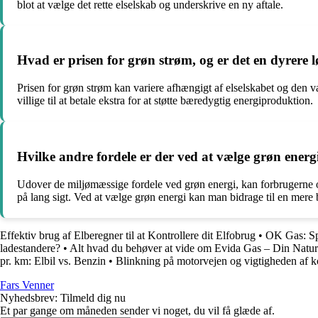
blot at vælge det rette elselskab og underskrive en ny aftale.
Hvad er prisen for grøn strøm, og er det en dyrere l
Prisen for grøn strøm kan variere afhængigt af elselskabet og den v
villige til at betale ekstra for at støtte bæredygtig energiproduktion.
Hvilke andre fordele er der ved at vælge grøn ener
Udover de miljømæssige fordele ved grøn energi, kan forbrugerne o
på lang sigt. Ved at vælge grøn energi kan man bidrage til en mere 
Effektiv brug af Elberegner til at Kontrollere dit Elfobrug
•
OK Gas: S
ladestandere?
•
Alt hvad du behøver at vide om Evida Gas – Din Natu
pr. km: Elbil vs. Benzin
•
Blinkning på motorvejen og vigtigheden af kor
Fars Venner
Nyhedsbrev: Tilmeld dig nu
Et par gange om måneden sender vi noget, du vil få glæde af.