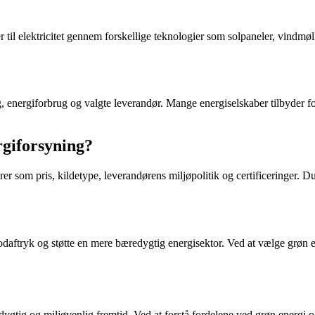
til elektricitet gennem forskellige teknologier som solpaneler, vindmøll
, energiforbrug og valgte leverandør. Mange energiselskaber tilbyder for
rgiforsyning?
orer som pris, kildetype, leverandørens miljøpolitik og certificeringer.
-fodaftryk og støtte en mere bæredygtig energisektor. Ved at vælge grøn 
ygtig og miljøvenlig fremtid. Ved at forstå fordelene ved grøn energi og