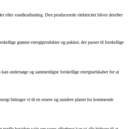
er eller vandkraftanlæg. Den producerede elektricitet bliver derefter
skellige grønne energiprodukter og pakker, der passer til forskellige
 Du kan undersøge og sammenligne forskellige energiselskaber for at
energi bidrager vi til en renere og sundere planet for kommende
 træffe bevidste valg om vores elforbrug kan vi alle bidrage til at