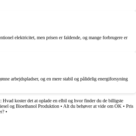
tionel elektricitet, men prisen er faldende, og mange forbrugere er
nne arbejdspladser, og en mere stabil og pålidelig energiforsyning
 Hvad koster det at oplade en elbil og hvor finder du de billigste
iesel og Bioethanol Produktion
•
Alt du behøver at vide om OK
•
Pris
er?
•