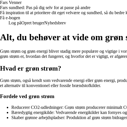
Fars Venner
Fars sundhed: Pas på dig selv for at passe på andre
Få inspiration til at prioritere dit eget velvære og sundhed, så du be
Få e-bogen
Log på
Opret bruger
Nyhedsbrev
Alt, du behøver at vide om grøn 
Grøn strøm og grøn energi bliver stadig mere populære og vigtige i vor
grøn strøm er, hvordan det fungerer, og hvorfor det er vigtigt, er afgør
Hvad er grøn strøm?
Grøn strøm, også kendt som vedvarende energi eller grøn energi, produc
et alternativ til konventionel eller fossile brændstofkilder.
Fordele ved grøn strøm
Reducerer CO2-udledninger: Grøn strøm producerer minimalt C
Bæredygtig energikilde: Vedvarende energikilder kan fornyes og 
Skaber grønne arbejdspladser: Produktion af grøn strøm bidrager t