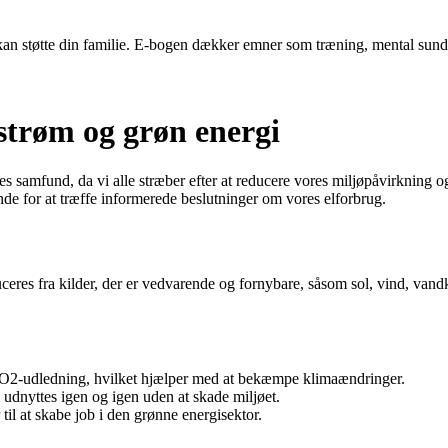
dre kan støtte din familie. E-bogen dækker emner som træning, mental su
strøm og grøn energi
es samfund, da vi alle stræber efter at reducere vores miljøpåvirkning
ende for at træffe informerede beslutninger om vores elforbrug.
eres fra kilder, der er vedvarende og fornybare, såsom sol, vind, vandk
O2-udledning, hvilket hjælper med at bekæmpe klimaændringer.
udnyttes igen og igen uden at skade miljøet.
il at skabe job i den grønne energisektor.