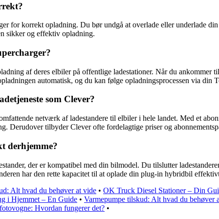
rrekt?
nger for korrekt opladning. Du bør undgå at overlade eller underlade din
 en sikker og effektiv opladning.
Supercharger?
dning af deres elbiler på offentlige ladestationer. Når du ankommer til e
 opladningen automatisk, og du kan følge opladningsprocessen via din T
adetjeneste som Clever?
omfattende netværk af ladestandere til elbiler i hele landet. Med et ab
g. Derudover tilbyder Clever ofte fordelagtige priser og abonnementspak
ekt derhjemme?
tander, der er kompatibel med din bilmodel. Du tilslutter ladestanderen
nderen har den rette kapacitet til at oplade din plug-in hybridbil effektiv
d: Alt hvad du behøver at vide
•
OK Truck Diesel Stationer – Din Gui
ug i Hjemmet – En Guide
•
Varmepumpe tilskud: Alt hvad du behøver a
 fotovogne: Hvordan fungerer det?
•