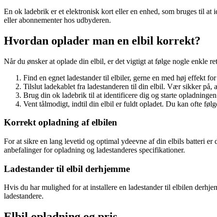
En ok ladebrik er et elektronisk kort eller en enhed, som bruges til at 
eller abonnementer hos udbyderen.
Hvordan oplader man en elbil korrekt?
Når du ønsker at oplade din elbil, er det vigtigt at følge nogle enkle re
Find en egnet ladestander til elbiler, gerne en med høj effekt fo
Tilslut ladekablet fra ladestanderen til din elbil. Vær sikker på, 
Brug din ok ladebrik til at identificere dig og starte opladningen
Vent tålmodigt, indtil din elbil er fuldt opladet. Du kan ofte følg
Korrekt opladning af elbilen
For at sikre en lang levetid og optimal ydeevne af din elbils batteri er
anbefalinger for opladning og ladestanderes specifikationer.
Ladestander til elbil derhjemme
Hvis du har mulighed for at installere en ladestander til elbilen derh
ladestandere.
Elbil opladning og pris