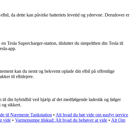
 elbil, da dette kan påvirke batteriets levetid og ydeevne. Derudover er
n Tesla Supercharger-station, tilslutter du simpelthen din Tesla til
esla-app.
onnement kan du nemt og bekvemt oplade din elbil på offentlige
ker til elbilejere.
 til din hybridbil ved hjælp af det medfølgende ladestik og følger
t og sikkert.
de til Nærmeste Tankstation
•
Alt hvad du bør vide om gasfyr service
t vide
•
Varmepumpe tilskud: Alt hvad du behøver at vide
•
Alt Om