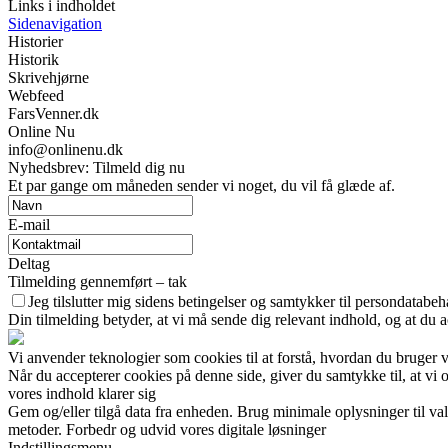
Links i indholdet
Sidenavigation
Historier
Historik
Skrivehjørne
Webfeed
FarsVenner.dk
Online Nu
info@onlinenu.dk
Nyhedsbrev: Tilmeld dig nu
Et par gange om måneden sender vi noget, du vil få glæde af.
E-mail
Deltag
Tilmelding gennemført – tak
Jeg tilslutter mig sidens betingelser og samtykker til persondatabeh
Din tilmelding betyder, at vi må sende dig relevant indhold, og at du a
Vi anvender teknologier som cookies til at forstå, hvordan du bruger vor
Når du accepterer cookies på denne side, giver du samtykke til, at vi 
vores indhold klarer sig
Gem og/eller tilgå data fra enheden. Brug minimale oplysninger til val
metoder. Forbedr og udvid vores digitale løsninger
Indstillingsmenu