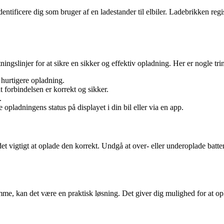
identificere dig som bruger af en ladestander til elbiler. Ladebrikken reg
tningslinjer for at sikre en sikker og effektiv opladning. Her er nogle tri
r hurtigere opladning.
at forbindelsen er korrekt og sikker.
.
e opladningens status på displayet i din bil eller via en app.
 det vigtigt at oplade den korrekt. Undgå at over- eller underoplade batte
jemme, kan det være en praktisk løsning. Det giver dig mulighed for at op