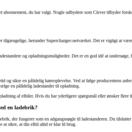
et abonnement, du har valgt. Nogle udbydere som Clever tilbyder forskel
r tilgængelige, herunder Supercharger-netværket. Det er vigtigt at vær
ladestandere og opladningsmuligheder. Det er en god idé at undersøge, h
evetid og sikre en pålidelig køreoplevelse. Ved at følge producentens a
vælge en pålidelig ladestander til opladning.
ladning af elbiler. Hvis du har yderligere spørgsmål eller ønsker flere t
ed en ladebrik?
rik, der fungerer som en adgangsnøgle til ladestanderen. Du tilslutter l
 sikre, at din elbil altid er klar til brug.