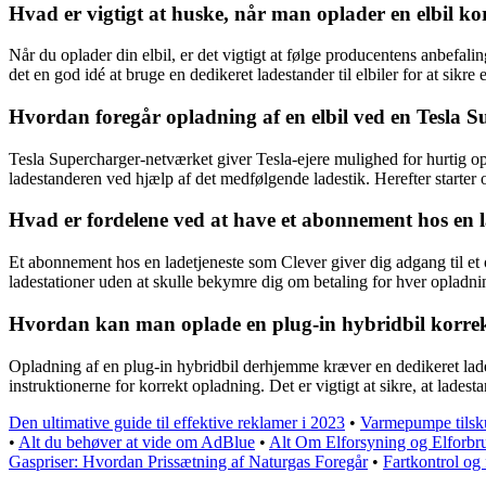
Hvad er vigtigt at huske, når man oplader en elbil ko
Når du oplader din elbil, er det vigtigt at følge producentens anbefali
det en god idé at bruge en dedikeret ladestander til elbiler for at sikre
Hvordan foregår opladning af en elbil ved en Tesla 
Tesla Supercharger-netværket giver Tesla-ejere mulighed for hurtig opla
ladestanderen ved hjælp af det medfølgende ladestik. Herefter starter
Hvad er fordelene ved at have et abonnement hos en l
Et abonnement hos en ladetjeneste som Clever giver dig adgang til et 
ladestationer uden at skulle bekymre dig om betaling for hver opladnin
Hvordan kan man oplade en plug-in hybridbil korr
Opladning af en plug-in hybridbil derhjemme kræver en dedikeret lades
instruktionerne for korrekt opladning. Det er vigtigt at sikre, at ladesta
Den ultimative guide til effektive reklamer i 2023
•
Varmepumpe tilsku
•
Alt du behøver at vide om AdBlue
•
Alt Om Elforsyning og Elforbr
Gaspriser: Hvordan Prissætning af Naturgas Foregår
•
Fartkontrol og