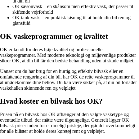
til din bil
OK sæsonvask – en skånsom men effektiv vask, der passer til
skiftende vejrforhold
OK tank vask – en praktisk løsning til at holde din bil ren og
glansfuld
OK vaskeprogrammer og kvalitet
OK er kendt for deres høje kvalitet og professionelle
vaskeprogrammer. Med moderne teknologi og miljøvenlige produkter
sikrer OK, at din bil får den bedste behandling uden at skade miljøet.
Uanset om du har brug for en hurtig og effektiv bilvask eller en
omfattende rengøring af din bil, har OK de rette vaskeprogrammer til
at imødekomme dine behov. Du kan være sikker på, at din bil forlader
vaskehallen skinnende ren og velplejet.
Hvad koster en bilvask hos OK?
Prisen på en bilvask hos OK afhænger af den valgte vasketype og
eventuelle tilbud, der måtte være tilgængelige. Generelt ligger OK
bilvask priser inden for et rimeligt prisleje, der gør det overkommeligt
for alle bilister at holde deres køretøj rent og velplejet.