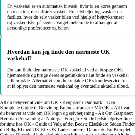
En vaskehal er en automatisk bilvask, hvor bilen køres gennem
en maskine, der udfører vasken. En selvbetjeningsvask er en
facilitet, hvor du selv vasker bilen ved hjælp af højtryksrenser
og vaskeudstyr på stedet. Valget mellem de to afhænger af
personlige præferencer og behov.
Hvordan kan jeg finde den nærmeste OK
vaskehal?
Du kan finde den nærmeste OK vaskehal ved at besøge OKs
hjemmeside og bruge deres søgefunktion til at finde en vaskehal
i dit område. Alternativt kan du kontakte OKs kundeservice for
at få oplyst den nærmeste vaskehal og eventuelle aktuelle tilbud.
Alt du behøver at vide om OK
•
Benpriser i Danmark – Den
Komplette Guide til Benzin og Brændstofpriser
•
Mit OK – Alt hvad
du behøver at vide om OK login og selvbetjening
•
Alt Om Gaspriser:
Hvordan Prissætning af Naturgas Foregår
•
Se de bedste elpriser time
for time hos OK
•
Guide til Valg af det Bedste Elselskab: Sådan Finder
du Billig El med OK El
•
OK Ladestandere i Danmark: En Komplet
Guide
•
Bilvask: Alt du skal vide om bilvask og vaskehaller
•
Alt du