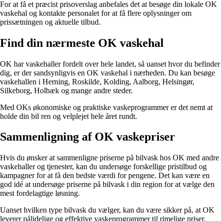
For at få et præcist prisoverslag anbefales det at besøge din lokale OK
vaskehal og kontakte personalet for at få flere oplysninger om
prissætningen og aktuelle tilbud.
Find din nærmeste OK vaskehal
OK har vaskehaller fordelt over hele landet, så uanset hvor du befinder
dig, er der sandsynligvis en OK vaskehal i nærheden. Du kan besøge
vaskehallen i Herning, Roskilde, Kolding, Aalborg, Helsingør,
Silkeborg, Holbæk og mange andre steder.
Med OKs økonomiske og praktiske vaskeprogrammer er det nemt at
holde din bil ren og velplejet hele året rundt.
Sammenligning af OK vaskepriser
Hvis du ønsker at sammenligne priserne på bilvask hos OK med andre
vaskehaller og tjenester, kan du undersøge forskellige pristilbud og
kampagner for at få den bedste værdi for pengene. Det kan være en
god idé at undersøge priserne på bilvask i din region for at vælge den
mest fordelagtige løsning.
Uanset hvilken type bilvask du vælger, kan du være sikker på, at OK
leverer pålidelige og effektive vaskeprogrammer til rimelige priser.