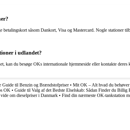
ner?
e betalingskort såsom Dankort, Visa og Mastercard. Nogle stationer tilb
ioner i udlandet?
et, kan du besøge OKs internationale hjemmeside eller kontakte deres k
 Guide til Benzin og Brændstofpriser
•
Mit OK – Alt hvad du behøver 
hos OK
•
Guide til Valg af det Bedste Elselskab: Sådan Finder du Billi
 vide om dieselpriser i Danmark
•
Find din nærmeste OK-tankstation m