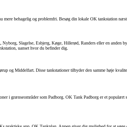
 mere behagelig og problemfri. Besøg din lokale OK tankstation næste g
, Nyborg, Slagelse, Esbjerg, Køge, Hillerød, Randers eller en anden b
ankstation, uanset hvor du befinder dig.
p og Middelfart. Disse tankstationer tilbyder den samme høje kvalitet a
ioner i grænseområder som Padborg. OK Tank Padborg er et populært s
s praktiske app, OK Tankplan. Appen giver dig mulighed for at søge eft