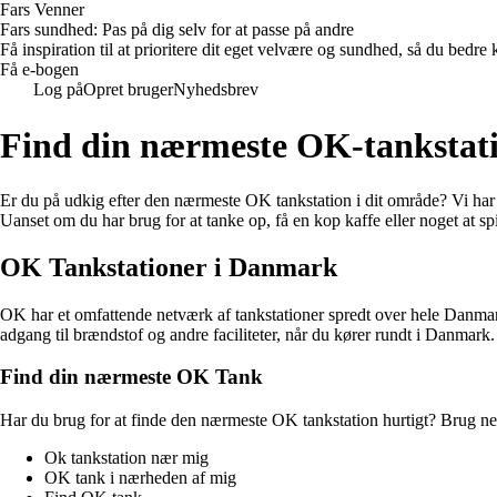
Fars Venner
Fars sundhed: Pas på dig selv for at passe på andre
Få inspiration til at prioritere dit eget velvære og sundhed, så du be
Få e-bogen
Log på
Opret bruger
Nyhedsbrev
Find din nærmeste OK-tankstat
Er du på udkig efter den nærmeste OK tankstation i dit område? Vi har d
Uanset om du har brug for at tanke op, få en kop kaffe eller noget at sp
OK Tankstationer i Danmark
OK har et omfattende netværk af tankstationer spredt over hele Danmark
adgang til brændstof og andre faciliteter, når du kører rundt i Danmark.
Find din nærmeste OK Tank
Har du brug for at finde den nærmeste OK tankstation hurtigt? Brug ned
Ok tankstation nær mig
OK tank i nærheden af mig