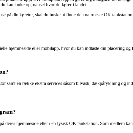
u kan tanke op, uanset hvor du kører i landet.
use på din køretur, skal du huske at finde den nærmeste OK tankstation o
le hjemmeside eller mobilapp, hvor du kan indtaste din placering og få 
ion?
dstof samt en række ekstra services såsom bilvask, dækpåfyldning og
ogram?
på deres hjemmeside eller i en fysisk OK tankstation. Som medlem kan 