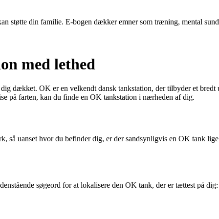
dre kan støtte din familie. E-bogen dækker emner som træning, mental su
ion med lethed
ig dækket. OK er en velkendt dansk tankstation, der tilbyder et bredt ud
ise på farten, kan du finde en OK tankstation i nærheden af dig.
, så uanset hvor du befinder dig, er der sandsynligvis en OK tank lige 
enstående søgeord for at lokalisere den OK tank, der er tættest på dig: