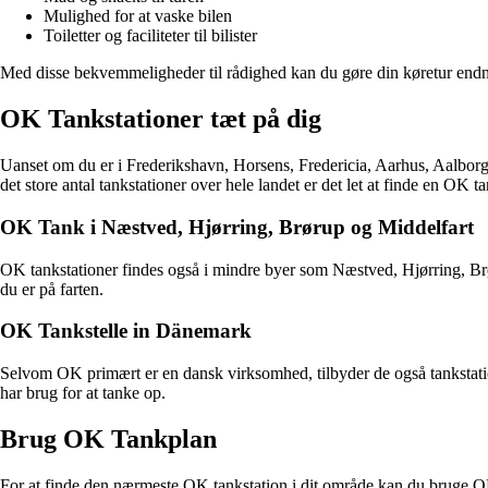
Mulighed for at vaske bilen
Toiletter og faciliteter til bilister
Med disse bekvemmeligheder til rådighed kan du gøre din køretur endnu
OK Tankstationer tæt på dig
Uanset om du er i Frederikshavn, Horsens, Fredericia, Aarhus, Aalborg
det store antal tankstationer over hele landet er det let at finde en OK t
OK Tank i Næstved, Hjørring, Brørup og Middelfart
OK tankstationer findes også i mindre byer som Næstved, Hjørring, Brøru
du er på farten.
OK Tankstelle in Dänemark
Selvom OK primært er en dansk virksomhed, tilbyder de også tankstat
har brug for at tanke op.
Brug OK Tankplan
For at finde den nærmeste OK tankstation i dit område kan du bruge OK