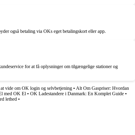
yder også betaling via OKs eget betalingskort eller app.
undeservice for at få oplysninger om tilgængelige stationer og
at vide om OK login og selvbetjening
•
Alt Om Gaspriser: Hvordan
g El med OK El
•
OK Ladestandere i Danmark: En Komplet Guide
•
ed lethed
•