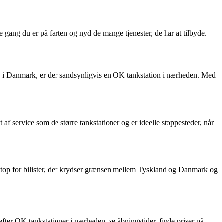
ang du er på farten og nyd de mange tjenester, de har at tilbyde.
y i Danmark, er der sandsynligvis en OK tankstation i nærheden. Med
f service som de større tankstationer og er ideelle stoppesteder, når
top for bilister, der krydser grænsen mellem Tyskland og Danmark og
er OK tankstationer i nærheden, se åbningstider, finde priser på