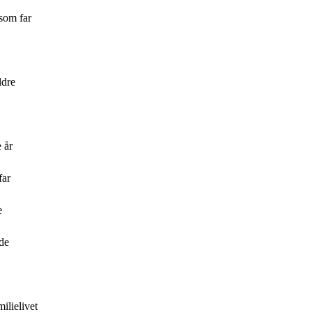
 som far
ldre
 år
far
e
de
ilielivet