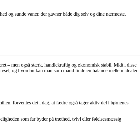
ndhed og sunde vaner, der gavner både dig selv og dine nærmeste.
et – men også stærk, handlekraftig og økonomisk stabil. Midt i disse
 trivsel, og hvordan kan man som mand finde en balance mellem idealer
ilien, forventes det i dag, at fædre også tager aktiv del i børnenes
ligheden som far byder på træthed, tvivl eller følelsesmæssig