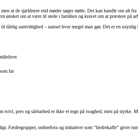
 men at de sjældnere end mødre søger støtte. Det kan handle om alt fra sø
m ønsket om at være til stede i familien og kravet om at præstere på ar
øre til dårlig samvittighed – uanset hvor meget man gør. Det er en usynl
ilielivet
 som far
 om tvivl, pres og sårbarhed er ikke et tegn på svaghed, men på styrke. 
igt. Fædregrupper, onlinefora og initiativer som “fædrekaffe” giver rum 