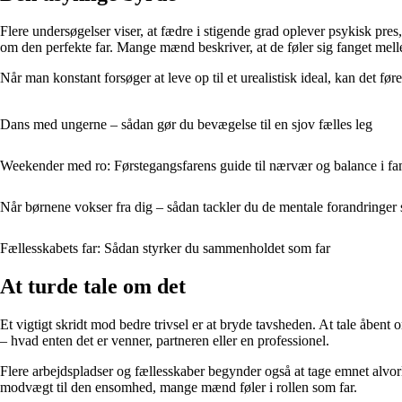
Flere undersøgelser viser, at fædre i stigende grad oplever psykisk pres,
om den perfekte far. Mange mænd beskriver, at de føler sig fanget melle
Når man konstant forsøger at leve op til et urealistisk ideal, kan det f
Dans med ungerne – sådan gør du bevægelse til en sjov fælles leg
Weekender med ro: Førstegangsfarens guide til nærvær og balance i fam
Når børnene vokser fra dig – sådan tackler du de mentale forandringer
Fællesskabets far: Sådan styrker du sammenholdet som far
At turde tale om det
Et vigtigt skridt mod bedre trivsel er at bryde tavsheden. At tale åbent
– hvad enten det er venner, partneren eller en professionel.
Flere arbejdspladser og fællesskaber begynder også at tage emnet alvorl
modvægt til den ensomhed, mange mænd føler i rollen som far.