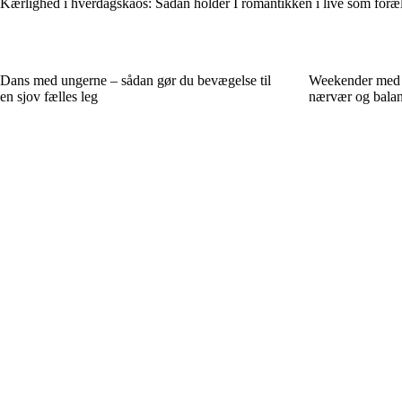
Kærlighed i hverdagskaos: Sådan holder I romantikken i live som foræ
Dans med ungerne – sådan gør du bevægelse til
Weekender med r
en sjov fælles leg
nærvær og balanc