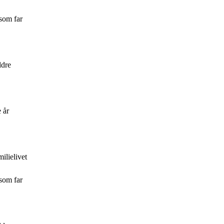
 som far
ldre
 år
ilielivet
 som far