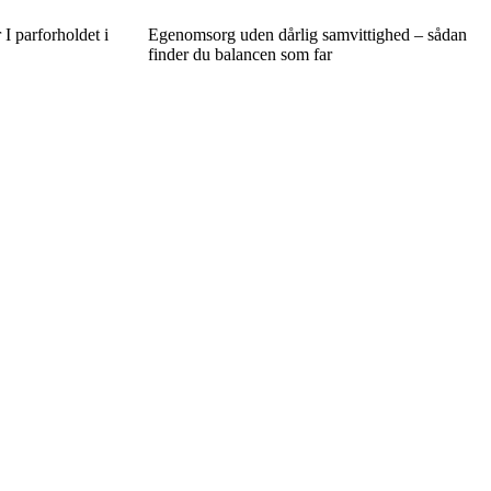
I parforholdet i
Egenomsorg uden dårlig samvittighed – sådan
finder du balancen som far