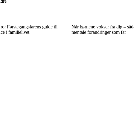
ldre
o: Førstegangsfarens guide til
Når børnene vokser fra dig – såd
e i familielivet
mentale forandringer som far