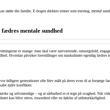
dre kan støtte din familie. E-bogen dækker emner som træning, mental su
er fædres mentale sundhed
rventningerne er mange: man skal være nærværende, omsorgsfuld, engager
ndhed. Hvordan påvirker forestillinger om maskulinitet egentlig fædres
or tidligere generationer ofte blev målt på deres evne til at forsørge fam
kabe indre konflikter.
rke og selvstændige – og at sårbarhed er et tegn på svaghed. Når virke
tatet kan blive stress, ensomhed eller en følelse af utilstrækkelighed.