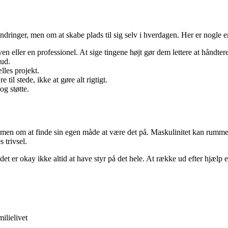
dringer, men om at skabe plads til sig selv i hverdagen. Her er nogle e
en eller en professionel. At sige tingene højt gør dem lettere at håndtere
kud.
lles projekt.
 til stede, ikke at gøre alt rigtigt.
g støtte.
r, men om at finde sin egen måde at være det på. Maskulinitet kan rum
 trivsel.
er okay ikke altid at have styr på det hele. At række ud efter hjælp er
ilielivet