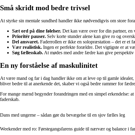
Små skridt mod bedre trivsel
At styrke sin mentale sundhed handler ikke nødvendigvis om store foran
Sæt ord på dine følelser.
Det kan være over for din partner, en v
Prioritér pauser.
Selv korte stunder alene kan give ro og overs
Del ansvaret.
Faderrollen er ikke en solopræstation – det er et fæ
Vær realistisk.
Ingen er perfekte forældre. Det vigtigste er at være
Søg fællesskab.
At mødes med andre fædre kan give perspektiv o
En ny forståelse af maskulinitet
At være mand og far i dag handler ikke om at leve op til gamle ideale
bliver bedre til at anerkende det, skaber vi også bedre rammer for fædres
For mange mænd begynder forandringen med en simpel erkendelse: at det 
faderskab.
Dans med ungerne – sådan gør du bevægelse til en sjov fælles leg
Weekender med ro: Førstegangsfarens guide til nærvær og balance i fam