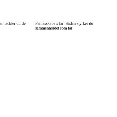
an tackler du de
Fællesskabets far: Sådan styrker du
sammenholdet som far