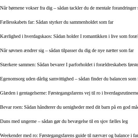
Når børnene vokser fra dig – sådan tackler du de mentale forandringer
Fællesskabets far: Sådan styrker du sammenholdet som far
Kærlighed i hverdagskaos: Sådan holder I romantikken i live som foræ
Når søvnen ændrer sig – sådan tilpasser du dig de nye nætter som far
Stærkere sammen: Sådan bevarer I parforholdet i forældreskabets første
Egenomsorg uden dårlig samvittighed – sådan finder du balancen som 
Glæden i gentagelserne: Førstegangsfarens vej til ro i hverdagsrutinern
Bevar roen: Sådan håndterer du uenigheder med dit barn på en god må
Dans med ungerne – sådan gør du bevægelse til en sjov fælles leg
Weekender med ro: Førstegangsfarens guide til nærvær og balance i fam