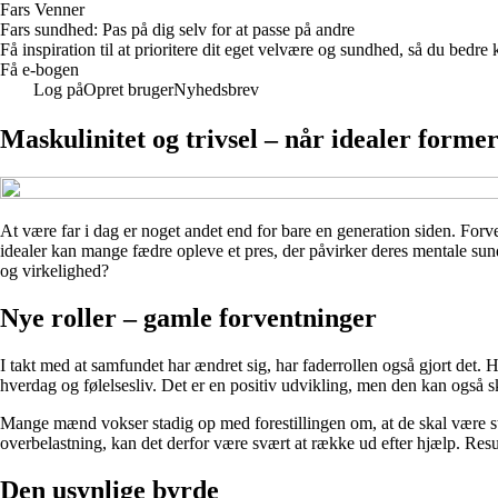
Fars Venner
Fars sundhed: Pas på dig selv for at passe på andre
Få inspiration til at prioritere dit eget velvære og sundhed, så du be
Få e-bogen
Log på
Opret bruger
Nyhedsbrev
Maskulinitet og trivsel – når idealer form
At være far i dag er noget andet end for bare en generation siden. Fo
idealer kan mange fædre opleve et pres, der påvirker deres mentale su
og virkelighed?
Nye roller – gamle forventninger
I takt med at samfundet har ændret sig, har faderrollen også gjort det. Hv
hverdag og følelsesliv. Det er en positiv udvikling, men den kan også s
Mange mænd vokser stadig op med forestillingen om, at de skal være stæ
overbelastning, kan det derfor være svært at række ud efter hjælp. Resul
Den usynlige byrde