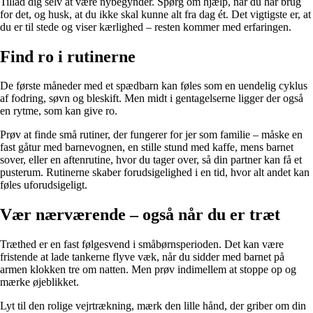
Tillad dig selv at være nybegynder. Spørg om hjælp, når du har brug
for det, og husk, at du ikke skal kunne alt fra dag ét. Det vigtigste er, at
du er til stede og viser kærlighed – resten kommer med erfaringen.
Find ro i rutinerne
De første måneder med et spædbarn kan føles som en uendelig cyklus
af fodring, søvn og bleskift. Men midt i gentagelserne ligger der også
en rytme, som kan give ro.
Prøv at finde små rutiner, der fungerer for jer som familie – måske en
fast gåtur med barnevognen, en stille stund med kaffe, mens barnet
sover, eller en aftenrutine, hvor du tager over, så din partner kan få et
pusterum. Rutinerne skaber forudsigelighed i en tid, hvor alt andet kan
føles uforudsigeligt.
Vær nærværende – også når du er træt
Træthed er en fast følgesvend i småbørnsperioden. Det kan være
fristende at lade tankerne flyve væk, når du sidder med barnet på
armen klokken tre om natten. Men prøv indimellem at stoppe op og
mærke øjeblikket.
Lyt til den rolige vejrtrækning, mærk den lille hånd, der griber om din