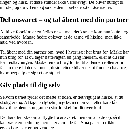
finger, og husk, at disse stunder ikke varer evigt. De bliver hurtigt til
minder, og du vil en dag savne dem – selv de søvnløse nætter.
Del ansvaret – og tal åbent med din partner
At blive forældre er en fælles rejse, men det kræver kommunikation og
samarbejde. Mange fædre oplever, at de gerne vil hjælpe, men ikke
altid ved hvordan.
Tal åbent med din partner om, hvad I hver især har brug for. Måske har
hun brug for, at du tager nattevagten en gang imellem, eller at du står
for madlavningen. Måske har du brug for tid til at lande i rollen som
far. Jo mere I taler sammen, desto lettere bliver det at finde en balance,
hvor begge føler sig set og støttet.
Giv plads til dig selv
Selvom barnet fylder det meste af tiden, er det vigtigt at huske, at du
stadig er dig. At tage en løbetur, mødes med en ven eller bare få en
halv time alene kan gøre en stor forskel for dit overskud.
Det handler ikke om at flygte fra ansvaret, men om at lade op, så du
kan være en bedre og mere nærværende far. Små pauser er ikke
egoistiske – de er nødvendige.