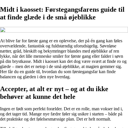
Midt i kaosset: Førstegangsfarens guide til
at finde glæde i de små øjeblikke
At blive far for første gang er en oplevelse, der på én gang kan føles
overvældende, fantastisk og fuldstændig uforudsigelig. Søvnløse
nætter, gråd, bleskift og bekymringer blandes med øjeblikke af ren
lykke, når det lille menneske smiler for første gang eller falder i søvn
på din brystkasse. Midt i kaosset kan det dog være svært at finde ro og
glæde – men det er netop i de små øjeblikke, at magien gemmer sig.
Her får du en guide til, hvordan du som førstegangsfar kan finde
balancen og glæden i den nye hverdag.
Accepter, at alt er nyt – og at du ikke
behøver at kunne det hele
Ingen er født som perfekt forælder. Det er en rolle, man vokser ind i,
og det tager tid. Mange nye fædre føler sig usikre i starten – både på
det praktiske og det følelsesmæssige plan. Det er helt normalt.