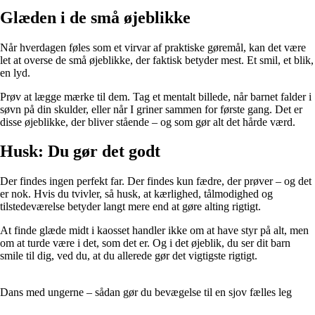
Glæden i de små øjeblikke
Når hverdagen føles som et virvar af praktiske gøremål, kan det være
let at overse de små øjeblikke, der faktisk betyder mest. Et smil, et blik,
en lyd.
Prøv at lægge mærke til dem. Tag et mentalt billede, når barnet falder i
søvn på din skulder, eller når I griner sammen for første gang. Det er
disse øjeblikke, der bliver stående – og som gør alt det hårde værd.
Husk: Du gør det godt
Der findes ingen perfekt far. Der findes kun fædre, der prøver – og det
er nok. Hvis du tvivler, så husk, at kærlighed, tålmodighed og
tilstedeværelse betyder langt mere end at gøre alting rigtigt.
At finde glæde midt i kaosset handler ikke om at have styr på alt, men
om at turde være i det, som det er. Og i det øjeblik, du ser dit barn
smile til dig, ved du, at du allerede gør det vigtigste rigtigt.
Dans med ungerne – sådan gør du bevægelse til en sjov fælles leg