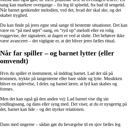
sang kan markere overgange – fra leg til spisetid, fra bad til sengetid.
Når barnet genkender melodien, ved det, hvad der skal ske, og det
skaber tryghed.
Du kan finde på jeres egne små sange til bestemte situationer. Det kan
være en “på med tøjet”-sang, en “ryd op”-melodi eller en rolig
vuggevise, der signalerer, at dagen er ved at slutte. Det behøver ikke
være avanceret – det vigtigste er, at det bliver jeres fælles ritual.
Når far spiller – og barnet lytter (eller
omvendt)
Hvis du spiller et instrument, så inddrag barnet. Lad det slå på
trommen, trykke på tangenterne eller bare sidde og lytte. Musikken
bliver en oplevelse, I deler, og barnet lærer, at lyd kan skabes og
formes.
Men det kan også gå den anden vej: Lad barnet vise dig sin
yndlingssang, og dans eller syng med. Det viser, at du er nysgerrig på
det, barnet kan lide – og det styrker relationen.
Dans med ungerne – sådan gør du bevægelse til en sjov fælles leg