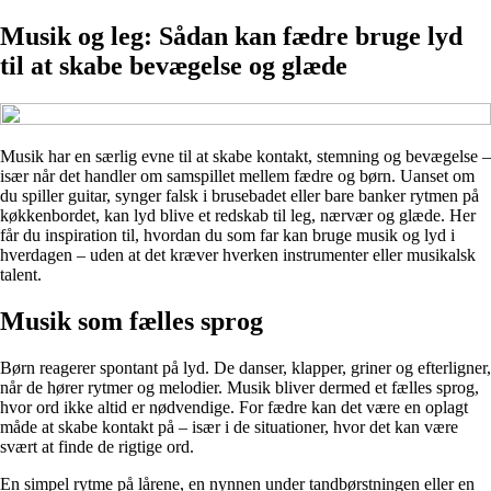
Musik og leg: Sådan kan fædre bruge lyd
til at skabe bevægelse og glæde
Musik har en særlig evne til at skabe kontakt, stemning og bevægelse –
især når det handler om samspillet mellem fædre og børn. Uanset om
du spiller guitar, synger falsk i brusebadet eller bare banker rytmen på
køkkenbordet, kan lyd blive et redskab til leg, nærvær og glæde. Her
får du inspiration til, hvordan du som far kan bruge musik og lyd i
hverdagen – uden at det kræver hverken instrumenter eller musikalsk
talent.
Musik som fælles sprog
Børn reagerer spontant på lyd. De danser, klapper, griner og efterligner,
når de hører rytmer og melodier. Musik bliver dermed et fælles sprog,
hvor ord ikke altid er nødvendige. For fædre kan det være en oplagt
måde at skabe kontakt på – især i de situationer, hvor det kan være
svært at finde de rigtige ord.
En simpel rytme på lårene, en nynnen under tandbørstningen eller en