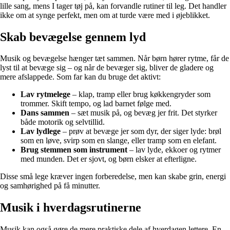
lille sang, mens I tager tøj på, kan forvandle rutiner til leg. Det handler
ikke om at synge perfekt, men om at turde være med i øjeblikket.
Skab bevægelse gennem lyd
Musik og bevægelse hænger tæt sammen. Når børn hører rytme, får de
lyst til at bevæge sig – og når de bevæger sig, bliver de gladere og
mere afslappede. Som far kan du bruge det aktivt:
Lav rytmelege
– klap, tramp eller brug køkkengryder som
trommer. Skift tempo, og lad barnet følge med.
Dans sammen
– sæt musik på, og bevæg jer frit. Det styrker
både motorik og selvtillid.
Lav lydlege
– prøv at bevæge jer som dyr, der siger lyde: brøl
som en løve, svirp som en slange, eller tramp som en elefant.
Brug stemmen som instrument
– lav lyde, ekkoer og rytmer
med munden. Det er sjovt, og børn elsker at efterligne.
Disse små lege kræver ingen forberedelse, men kan skabe grin, energi
og samhørighed på få minutter.
Musik i hverdagsrutinerne
Musik kan også gøre de mere praktiske dele af hverdagen lettere. En