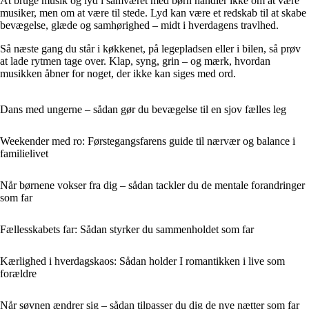
At bruge musik og lyd i samværet med børn handler ikke om at være
musiker, men om at være til stede. Lyd kan være et redskab til at skabe
bevægelse, glæde og samhørighed – midt i hverdagens travlhed.
Så næste gang du står i køkkenet, på legepladsen eller i bilen, så prøv
at lade rytmen tage over. Klap, syng, grin – og mærk, hvordan
musikken åbner for noget, der ikke kan siges med ord.
Dans med ungerne – sådan gør du bevægelse til en sjov fælles leg
Weekender med ro: Førstegangsfarens guide til nærvær og balance i
familielivet
Når børnene vokser fra dig – sådan tackler du de mentale forandringer
som far
Fællesskabets far: Sådan styrker du sammenholdet som far
Kærlighed i hverdagskaos: Sådan holder I romantikken i live som
forældre
Når søvnen ændrer sig – sådan tilpasser du dig de nye nætter som far