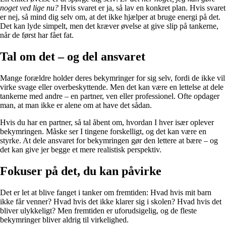
noget ved lige nu?
Hvis svaret er ja, så lav en konkret plan. Hvis svaret
er nej, så mind dig selv om, at det ikke hjælper at bruge energi på det.
Det kan lyde simpelt, men det kræver øvelse at give slip på tankerne,
når de først har fået fat.
Tal om det – og del ansvaret
Mange forældre holder deres bekymringer for sig selv, fordi de ikke vil
virke svage eller overbeskyttende. Men det kan være en lettelse at dele
tankerne med andre – en partner, ven eller professionel. Ofte opdager
man, at man ikke er alene om at have det sådan.
Hvis du har en partner, så tal åbent om, hvordan I hver især oplever
bekymringen. Måske ser I tingene forskelligt, og det kan være en
styrke. At dele ansvaret for bekymringen gør den lettere at bære – og
det kan give jer begge et mere realistisk perspektiv.
Fokuser på det, du kan påvirke
Det er let at blive fanget i tanker om fremtiden: Hvad hvis mit barn
ikke får venner? Hvad hvis det ikke klarer sig i skolen? Hvad hvis det
bliver ulykkeligt? Men fremtiden er uforudsigelig, og de fleste
bekymringer bliver aldrig til virkelighed.