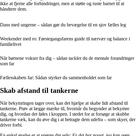
ikke at fjerne alle forhindringer, men at støtte og ruste barnet til at
håndtere dem.
Dans med ungerne – sådan gør du bevægelse til en sjov fælles leg
Weekender med ro: Førstegangsfarens guide til nærvær og balance i
familielivet
Når børnene vokser fra dig – sådan tackler du de mentale forandringer
som far
Fællesskabets far: Sådan styrker du sammenholdet som far
Skab afstand til tankerne
Når bekymringen tager over, kan det hjælpe at skabe lidt afstand til
tankerne. Prøv at lægge mærke til, hvornår du begynder at bekymre
dig, og hvordan det føles i kroppen. I stedet for at forsøge at skubbe
tankerne væk, kan du øve dig i at betragte dem udefra – som skyer, der
driver forbi.
En enkel øvelse er at spørge dig selv:
Er det her noget, jeg kan gøre