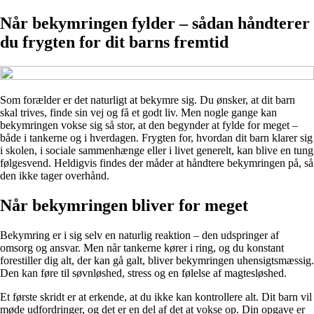
Når bekymringen fylder – sådan håndterer
du frygten for dit barns fremtid
Som forælder er det naturligt at bekymre sig. Du ønsker, at dit barn
skal trives, finde sin vej og få et godt liv. Men nogle gange kan
bekymringen vokse sig så stor, at den begynder at fylde for meget –
både i tankerne og i hverdagen. Frygten for, hvordan dit barn klarer sig
i skolen, i sociale sammenhænge eller i livet generelt, kan blive en tung
følgesvend. Heldigvis findes der måder at håndtere bekymringen på, så
den ikke tager overhånd.
Når bekymringen bliver for meget
Bekymring er i sig selv en naturlig reaktion – den udspringer af
omsorg og ansvar. Men når tankerne kører i ring, og du konstant
forestiller dig alt, der kan gå galt, bliver bekymringen uhensigtsmæssig.
Den kan føre til søvnløshed, stress og en følelse af magtesløshed.
Et første skridt er at erkende, at du ikke kan kontrollere alt. Dit barn vil
møde udfordringer, og det er en del af det at vokse op. Din opgave er