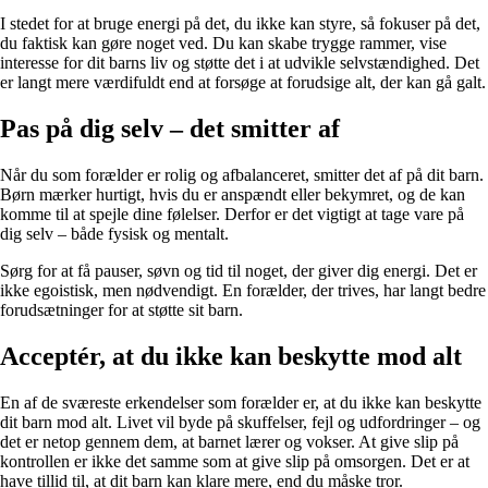
I stedet for at bruge energi på det, du ikke kan styre, så fokuser på det,
du faktisk kan gøre noget ved. Du kan skabe trygge rammer, vise
interesse for dit barns liv og støtte det i at udvikle selvstændighed. Det
er langt mere værdifuldt end at forsøge at forudsige alt, der kan gå galt.
Pas på dig selv – det smitter af
Når du som forælder er rolig og afbalanceret, smitter det af på dit barn.
Børn mærker hurtigt, hvis du er anspændt eller bekymret, og de kan
komme til at spejle dine følelser. Derfor er det vigtigt at tage vare på
dig selv – både fysisk og mentalt.
Sørg for at få pauser, søvn og tid til noget, der giver dig energi. Det er
ikke egoistisk, men nødvendigt. En forælder, der trives, har langt bedre
forudsætninger for at støtte sit barn.
Acceptér, at du ikke kan beskytte mod alt
En af de sværeste erkendelser som forælder er, at du ikke kan beskytte
dit barn mod alt. Livet vil byde på skuffelser, fejl og udfordringer – og
det er netop gennem dem, at barnet lærer og vokser. At give slip på
kontrollen er ikke det samme som at give slip på omsorgen. Det er at
have tillid til, at dit barn kan klare mere, end du måske tror.