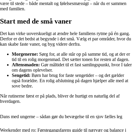
være til stede – både mentalt og følelsesmæssigt – når du er sammen
med familien.
Start med de små vaner
Det kan virke uoverskueligt at ændre hele familiens rytme på én gang.
Derfor er det bedst at begynde i det små. Vælg et par områder, hvor du
kan skabe faste vaner, og byg videre derfra.
Morgenerne:
Sørg for, at alle står op på samme tid, og at der er
tid til en rolig morgenmad. Det sætter tonen for resten af dagen.
Aftensmaden:
Gør måltidet til et fast samlingspunkt, hvor I taler
om dagens oplevelser.
Sengetid:
Børn har brug for faste sengetider – og det gælder
også forældre. En rolig afslutning på dagen hjælper alle med at
sove bedre.
Når rutinerne først er på plads, bliver de hurtigt en naturlig del af
hverdagen.
Dans med ungerne – sådan gør du bevægelse til en sjov fælles leg
Weekender med ro: Førstegangsfarens guide til nærvær og balance i