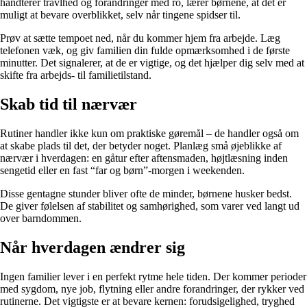
håndterer travlhed og forandringer med ro, lærer børnene, at det er
muligt at bevare overblikket, selv når tingene spidser til.
Prøv at sætte tempoet ned, når du kommer hjem fra arbejde. Læg
telefonen væk, og giv familien din fulde opmærksomhed i de første
minutter. Det signalerer, at de er vigtige, og det hjælper dig selv med at
skifte fra arbejds- til familietilstand.
Skab tid til nærvær
Rutiner handler ikke kun om praktiske gøremål – de handler også om
at skabe plads til det, der betyder noget. Planlæg små øjeblikke af
nærvær i hverdagen: en gåtur efter aftensmaden, højtlæsning inden
sengetid eller en fast “far og børn”-morgen i weekenden.
Disse gentagne stunder bliver ofte de minder, børnene husker bedst.
De giver følelsen af stabilitet og samhørighed, som varer ved langt ud
over barndommen.
Når hverdagen ændrer sig
Ingen familier lever i en perfekt rytme hele tiden. Der kommer perioder
med sygdom, nye job, flytning eller andre forandringer, der rykker ved
rutinerne. Det vigtigste er at bevare kernen: forudsigelighed, tryghed