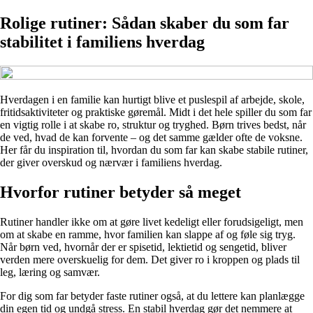
Rolige rutiner: Sådan skaber du som far
stabilitet i familiens hverdag
Hverdagen i en familie kan hurtigt blive et puslespil af arbejde, skole,
fritidsaktiviteter og praktiske gøremål. Midt i det hele spiller du som far
en vigtig rolle i at skabe ro, struktur og tryghed. Børn trives bedst, når
de ved, hvad de kan forvente – og det samme gælder ofte de voksne.
Her får du inspiration til, hvordan du som far kan skabe stabile rutiner,
der giver overskud og nærvær i familiens hverdag.
Hvorfor rutiner betyder så meget
Rutiner handler ikke om at gøre livet kedeligt eller forudsigeligt, men
om at skabe en ramme, hvor familien kan slappe af og føle sig tryg.
Når børn ved, hvornår der er spisetid, lektietid og sengetid, bliver
verden mere overskuelig for dem. Det giver ro i kroppen og plads til
leg, læring og samvær.
For dig som far betyder faste rutiner også, at du lettere kan planlægge
din egen tid og undgå stress. En stabil hverdag gør det nemmere at