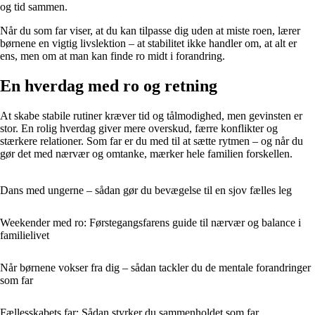
og tid sammen.
Når du som far viser, at du kan tilpasse dig uden at miste roen, lærer
børnene en vigtig livslektion – at stabilitet ikke handler om, at alt er
ens, men om at man kan finde ro midt i forandring.
En hverdag med ro og retning
At skabe stabile rutiner kræver tid og tålmodighed, men gevinsten er
stor. En rolig hverdag giver mere overskud, færre konflikter og
stærkere relationer. Som far er du med til at sætte rytmen – og når du
gør det med nærvær og omtanke, mærker hele familien forskellen.
Dans med ungerne – sådan gør du bevægelse til en sjov fælles leg
Weekender med ro: Førstegangsfarens guide til nærvær og balance i
familielivet
Når børnene vokser fra dig – sådan tackler du de mentale forandringer
som far
Fællesskabets far: Sådan styrker du sammenholdet som far